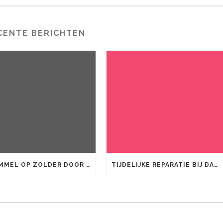
CENTE BERICHTEN
SCHIMMEL OP ZOLDER DOOR DAKLEKKAGE: RISICO’S EN AANPAK
TIJDELIJKE REPARATIE BIJ DAKLEKKAGE: DIT KUNT U ZELF DOEN