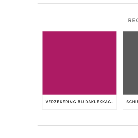
RE
VERZEKERING BIJ DAKLEKKAGE: WANNEER KRIJGT U SCHADE VERGOED?