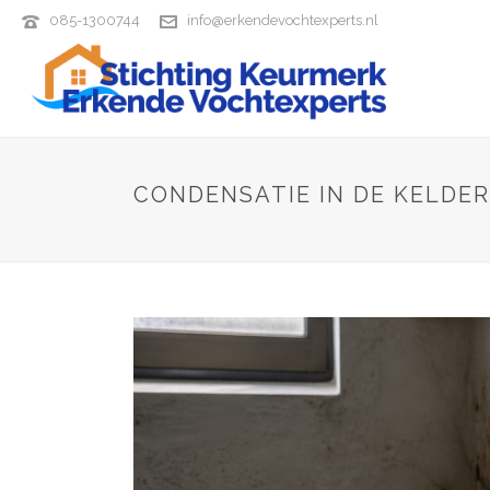
085-1300744
info@erkendevochtexperts.nl
CONDENSATIE IN DE KELDE