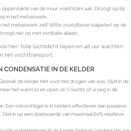
 oppervlakte van de muur, voelt klam aan. Droogt op bij
iep in het metselwerk.
n het metselwerk zelf. Witte zoutuitbloei (salpeter) op de
roogt niet op met ventilatie alleen.
 ook hier: folie luchtdicht tapen en 48 uur wachten
an het vochttransport.
 CONDENSATIE IN DE KELDER
Gebruik de kelder niet voor het drogen van was. Sluit in de
er het warm is) en open ze ’s nachts of vroeg in de
r:
Een ontvochtiger is in kelders effectiever dan passieve
. Stel in op een doelwaarde van maximaal 60% relatieve
oude waterleidingen in de kelder trekken condensatie aan