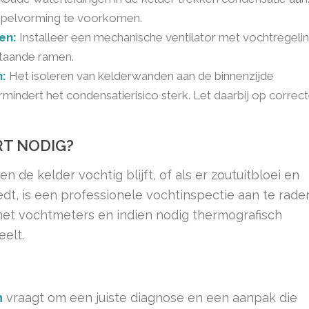
uppelvorming te voorkomen.
en:
Installeer een mechanische ventilator met vochtregeli
staande ramen.
n:
Het isoleren van kelderwanden aan de binnenzijde
ndert het condensatierisico sterk. Let daarbij op correc
RT NODIG?
de kelder vochtig blijft, of als er zoutuitbloei en
t, is een professionele vochtinspectie aan te rade
t vochtmeters en indien nodig thermografisch
elt.
n
vraagt om een juiste diagnose en een aanpak die