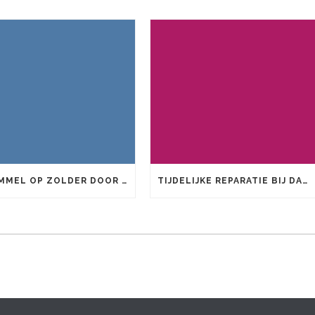
SCHIMMEL OP ZOLDER DOOR DAKLEKKAGE: RISICO’S EN AANPAK
TIJDELIJKE REPARATIE BIJ DAKLEKKAGE: DIT KUNT U ZELF DOEN