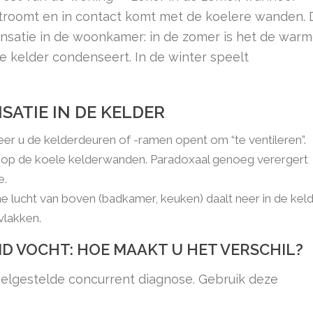
troomt en in contact komt met de koelere wanden. D
nsatie in de woonkamer: in de zomer is het de war
le kelder condenseert. In de winter speelt
ATIE IN DE KELDER
er u de kelderdeuren of -ramen opent om “te ventileren”.
f op de koele kelderwanden. Paradoxaal genoeg verergert
e.
 lucht van boven (badkamer, keuken) daalt neer in de kel
vlakken.
D VOCHT: HOE MAAKT U HET VERSCHIL?
eelgestelde concurrent diagnose. Gebruik deze