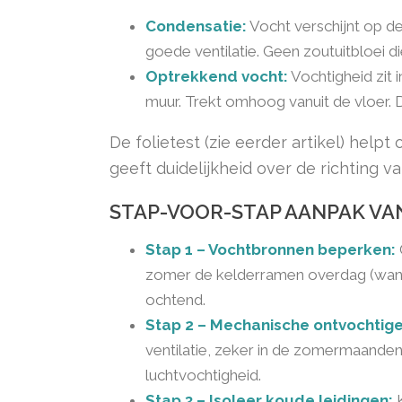
Condensatie:
Vocht verschijnt op de
goede ventilatie. Geen zoutuitbloei d
Optrekkend vocht:
Vochtigheid zit i
muur. Trekt omhoog vanuit de vloer. D
De folietest (zie eerder artikel) helpt
geeft duidelijkheid over de richting v
STAP-VOOR-STAP AANPAK VAN
Stap 1 – Vochtbronnen beperken:
zomer de kelderramen overdag (wanne
ochtend.
Stap 2 – Mechanische ontvochtige
ventilatie, zeker in de zomermaanden
luchtvochtigheid.
Stap 3 – Isoleer koude leidingen:
K