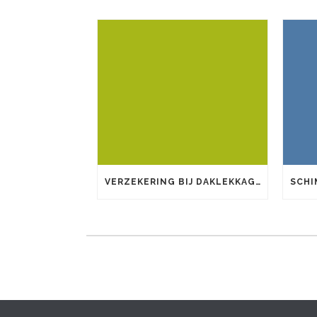
VERZEKERING BIJ DAKLEKKAGE: WANNEER KRIJGT U SCHADE VERGOED?