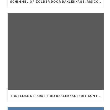
SCHIMMEL OP ZOLDER DOOR DAKLEKKAGE: RISICO’S EN AANPAK
TIJDELIJKE REPARATIE BIJ DAKLEKKAGE: DIT KUNT U ZELF DOEN