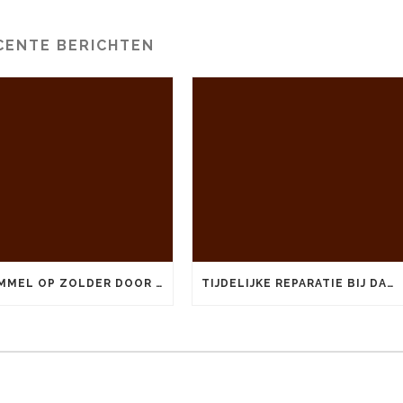
CENTE BERICHTEN
SCHIMMEL OP ZOLDER DOOR DAKLEKKAGE: RISICO’S EN AANPAK
TIJDELIJKE REPARATIE BIJ DAKLEKKAGE: DIT KUNT U ZELF DOEN