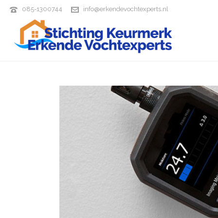
085-1300744
info@erkendevochtexperts.nl