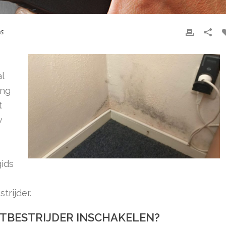
ps
l
ing
t
w
ids
rijder.
TBESTRIJDER INSCHAKELEN?