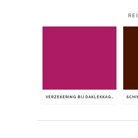
RE
VERZEKERING BIJ DAKLEKKAGE: WANNEER KRIJGT U SCHADE VERGOED?