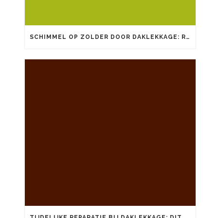
SCHIMMEL OP ZOLDER DOOR DAKLEKKAGE: RISICO’S EN AANPAK
TIJDELIJKE REPARATIE BIJ DAKLEKKAGE: DIT KUNT U ZELF DOEN